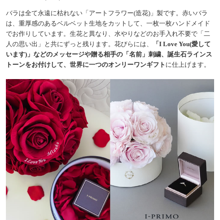
バラは全て永遠に枯れない「アートフラワー(造花)」製です。赤いバラ
は、重厚感のあるベルベット生地をカットして、一枚一枚ハンドメイド
でお作りしています。生花と異なり、水やりなどのお手入れ不要で「二
人の思い出」と共にずっと残ります。花びらには、
「I Love You(愛して
います)」などのメッセージや贈る相手の「名前」刺繍、誕生石ラインス
トーンをお付けして、世界に一つのオンリーワンギフト
に仕上げます。