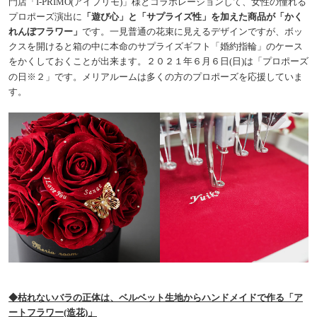
門店「I-PRIMO(アイプリモ)」様とコラボレーションして、女性の憧れる
プロポーズ演出に
「遊び心」と「サプライズ性」を加えた商品が「かく
れんぼフラワー」
です。一見普通の花束に見えるデザインですが、ボッ
クスを開けると箱の中に本命のサプライズギフト「婚約指輪」のケース
をかくしておくことが出来ます。２０２１年６月６日(日)は「プロポーズ
※２
の日
」です。メリアルームは多くの方のプロポーズを応援していま
す。
◆枯れないバラの正体は、ベルベット生地からハンドメイドで作る「ア
ートフラワー(造花)」