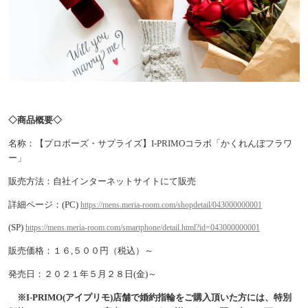
◇商品概要◇
名称：【プロポーズ・サプライズ】I-PRIMOコラボ「かくれんぼフラワ
ー」
販売方法：自社インターネットサイトにて販売
詳細ページ：(PC)
https://mens.meria-room.com/shopdetail/043000000001
(SP)
https://mens.meria-room.com/smartphone/detail.html?id=043000000001
販売価格：１６,５００円（税込）～
発売日：２０２１年５月２８日(金)～
※I-PRIMO(アイプリモ)店舗で婚約指輪をご購入頂いた方には、
特別