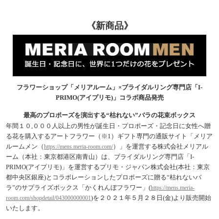
《新商品》
フラワーショップ「メリアルーム」×ブライダルリング専門店「I-
PRIMO(アイプリモ)」コラボ商品発売
最高のプロポーズを演出する“枯れない”バラの花束ボックス
年間１０,０００人以上の男性が誕生日・プロポーズ・記念日に女性へ贈
る花を購入するアートフラワー（※1）ギフト専門の通販サイト「メリア
ルームメン（
）」を運営する株式会社メリアル
https://mens.meria-room.com/
ーム（本社：東京都港区南青山）は、ブライダルリング専門店「I-
PRIMO(アイプリモ)」を運営するプリモ・ジャパン株式会社(本社：東京
都中央区銀座)とコラボレーションしたプロポーズに贈る“枯れないバ
ラ”のサプライズボックス「かくれんぼフラワー」(
https://mens.meria-
)を２０２１年５月２８日(金)より販売開始
room.com/shopdetail/043000000001
いたします。