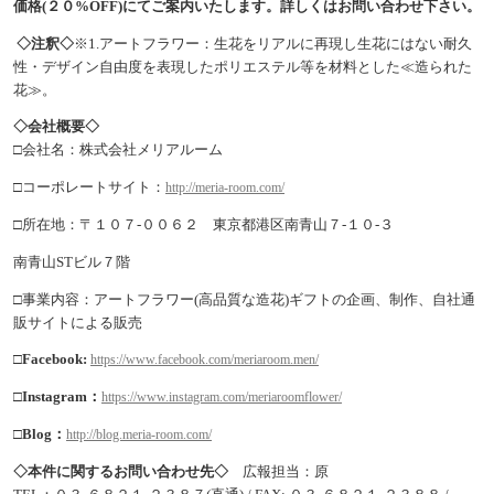
価格(２０%OFF)にてご案内いたします。詳しくはお問い合わせ下さい。
◇
注釈
◇
※1.アートフラワー：生花をリアルに再現し生花にはない耐久
性・デザイン自由度を表現したポリエステル等を材料とした≪造られた
花≫。
◇
会社概要
◇
□会社名：株式会社メリアルーム
□コーポレートサイト：
http://meria-room.com/
□所在地：〒１０７-００６２ 東京都港区南青山７-１０-３
南青山STビル７階
□事業内容：アートフラワー(高品質な造花)ギフトの企画、制作、自社通
販サイトによる販売
□
Facebook:
https://www.facebook.com/meriaroom.men/
□
Instagram
：
https://www.instagram.com/meriaroomflower/
□Blog：
http://blog.meria-room.com/
◇本件に関する
お問い合わせ先
◇
広報担当：原