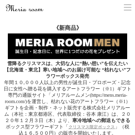
お問い合わせ
《新商品》
雪降るクリスマスは、大切な人に“熱い想い”を伝えたい
【北海道・東北】寒い地域へのお届け可能な “枯れない”フ
ラワーボックス発売
年間１０,０００人以上の男性が誕生日・プロポーズ・記念
日に女性へ贈る花を購入するアートフラワー（※1）ギフト
専門の通販サイト「メリアルームメン(https://mens.meria-
room.com/)を運営し、枯れない花のアートフラワー（※1）
ギフトを企画・制作・ネット販売する株式会社メリアルー
ム（本社：東京都港区、代表取締役：谷本 康江）は、２０
２０年１２月３日（木）より、
寒冷地域への郵送もできる
ボックス型フラワーギフト「
」（税
クリスマス限定ボックス
込１６,５００円）の販売を開始いたします。