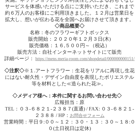
サービスを体感いただける点にご支持いただき、これまで
約６万人のお客様にご利用頂きました。１２月は営業日を
拡大し、想いが伝わる花を全国へお届けさせて頂きます。
◇商品概要◇
名称：冬のフラワーギフトボックス
販売開始：２０２０年１２月３日(木)
販売価格：１６,５００円～（税込）
販売方法：自社インターネットサイトにて販売
詳細ページ：
https://mens.meria-room.com/shopdetail/000000000151/
◇
注釈
◇
※１.アートフラワー：生花をリアルに再現し生花
にはない耐久性・デザイン自由度を表現したポリエステル
等を材料とした≪造られた花≫。
◇メディア様へ：本件に関する
お問い合わせ先
◇
広報担当：原
TEL：０３-６８２１-２３８７(直通) / FAX: ０３-６８２１-
２３８８ / HP：
お問合せフォーム
営業時間：平日９:００～１２：３０・１３：３０～１８:０
０(土日祝日は定休)