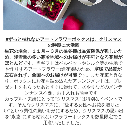
■ずっと枯れないアートフラワーボックスは、クリスマス
の時期に大活躍
生花の場合、１１月～３月の厳冬期は品質確保が難しいた
め、降雪量の多い寒冷地域へのお届けが不可となる花屋が
ほとんど
です。当ギフトはベルベットやシルク等の生地で
お作りするアートフラワー(造花)製のため、
寒暖で品質が
左右されず、全国へのお届けが可能
です。また花束と異な
り、ボックスにお花を詰め込んだアレンジメントは、プレ
ゼントをもらったあとすぐに飾れて、水やりなどのメンテ
ンナンス不要、お手入れも簡単です。
カップル・夫婦にとって“クリスマス”は特別なイベントで
す。そんなクリスマスに、“愛する女性へお花を贈りた
い”という男性の願いを形にするため、クリスマスの思い出
を“永遠”にする枯れないフラワーボックスを数量限定でご
用意いたしました。