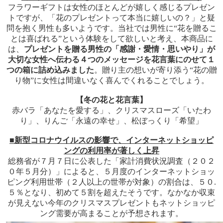
フラワーギフトは女性のほとんどが嬉しく感じるプレゼン
トですが、「花のプレゼントって本当に嬉しいの？」と疑
問を抱く男性も多いようです。当社では男性に“花を贈るこ
とは喜ばれる”という体験をして欲しいと考え、本商品に
は、
プレゼントを贈る男性の「感謝・愛情・思いやり」が
大切な女性へ伝わる４つのメッセージを花言葉にのせて１
つの箱に詰め込みました
。贈り主の想いが寄り添う“花の贈
り物”に女性は間違いなく喜んでくれることでしょう。
【冬の花と花言葉】
赤バラ「あなたを愛する」、クリスマスローズ「いたわ
り」、りんご「永遠の幸せ」、松ぼっくり「希望」
■新型コロナウイルスの影響で、インターネットショッピ
ングの利用率が著しく上昇
総務省が７月７日に公表した「家計消費状況調査（２０２
０年５月分）」によると、５月度のインターネットショッ
ピング利用世帯（２人以上の世帯が対象）の割合は、５０.
５％となり、初めて５割を超えたそうです。なかなか収束
が見えない今年のクリスマスプレゼントもネットショッピ
ング需要が高まることが予想されます。