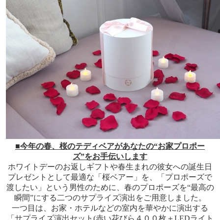
■今年の春、桜のテディベアがあなたの“お家プロポー
ズ”をお手伝いします
ホワイトデーのお返しギフトや春生まれの彼女への誕生日
プレゼントとして最適な「桜ベアー」を、「プロポーズで
渡したい」という男性のために、春のプロポーズを“最高の
瞬間”にする二つのサプライズ演出をご用意しました。
一つ目は、お家・ホテルなどの室内を華やかに演出する
「サプライズ演出セット(赤い花びら４００枚＋LEDライト