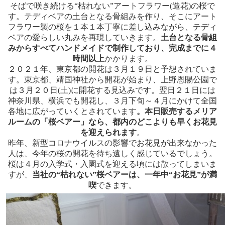
そばで咲き続ける“枯れない”アートフラワー(造花)の桜で
す。テディベアの土台となる骨組みを作り、そこにアート
フラワー製の桜を１本１本丁寧に差し込みながら、テディ
ベアの愛らしい丸みを再現していきます。
土台となる骨組
みからすべてハンドメイドで制作しており、完成までに４
時間以上
かかります。
２０２１年、東京都の開花は３月１９日と予想されていま
す。東京都、靖国神社から開花が始まり、上野恩賜公園で
は３月２０日(土)に開花する見込みです。翌日２１日には
神奈川県、横浜でも開花し、３月下旬～４月にかけて全国
各地に広がっていくとされています
。本日販売するメリア
ルームの「桜ベアー」なら、都内のどこよりも早くお花見
を迎えられます
。
昨年、新型コロナウイルスの影響でお花見が出来なかった
人は、今年の桜の開花を待ち遠しく感じているでしょう。
桜は４月の入学式・入園式を迎える頃には散ってしまいま
すが、
当社の“枯れない”桜ベアーは、一年中“お花見”が満
喫
できます。