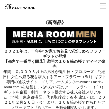
お問い合わせ
《新商品》
２０２１年は、一年中“お家でお花見”が楽しめるフラワー
ギフトが登場
【都内で一番早く開花】満開の１０８輪の桜テディベア発
売
年間１０,０００人以上の男性が誕生日・プロポーズ・記念
日に女性へ贈る花を購入するアートフラワー（※1）ギフト
専門の通販サイト「メリアルームメン(https://mens.meria-
room.com/)を運営し、枯れない花のアートフラワー（※1）
ギフトを企画・制作・ネット販売する株式会社メリアルー
ム（本社：東京都港区、代表取締役：谷本 康江）は、２０
２１年２月２６日（金）より、１０８輪の桜で作られたフ
ラワーギフト「
」を販売開始いたします。
桜ベアー