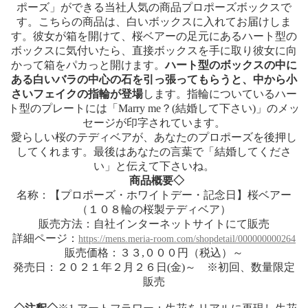
ポーズ」ができる当社人気の商品プロポーズボックスで
す。こちらの商品は、白いボックスに入れてお届けしま
す。彼女が箱を開けて、桜ベアーの足元にあるハート型の
ボックスに気付いたら、直接ボックスを手に取り彼女に向
かって箱をパカっと開けます。
ハート型のボックスの中に
ある白いバラの中心の石を引っ張ってもらうと、中から小
さいフェイクの指輪が登場
します。指輪についているハー
ト型のプレートには「Marry me？(結婚して下さい)」のメッ
セージが印字されています。
愛らしい桜のテディベアが、あなたのプロポーズを後押し
してくれます。最後はあなたの言葉で「結婚してくださ
い」と伝えて下さいね。
商品概要◇
名称：【プロポーズ・ホワイトデー・記念日】桜ベアー
（１０８輪の桜製テディベア）
販売方法：自社インターネットサイトにて販売
詳細ページ：
https://mens.meria-room.com/shopdetail/000000000264
販売価格：３３,０００円（税込）～
発売日：２０２１年２月２６日(金)～ ※初回、数量限定
販売