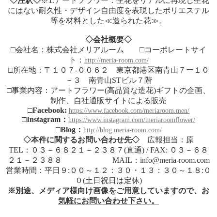
◇
注釈
◇
※1.アートフラワー：生花をリアルに再現し生花
にはない耐久性・デザイン自由度を表現したポリエステル
等を材料とした≪造られた花≫。
◇
会社概要
◇
□会社名：株式会社メリアルーム □コーポレートサイ
ト：
http://meria-room.com/
□所在地：〒１０７-００６２ 東京都港区南青山７ー１０
－３ 南青山STビル７階
□事業内容：アートフラワー(高品質な造花)ギフトの企画、
制作、自社通販サイトによる販売
□
Facebook:
https://www.facebook.com/meriaroom.men/
□
Instagram
：
https://www.instagram.com/meriaroomflower/
□Blog：
http://blog.meria-room.com/
◇本件に関する
お問い合わせ先
◇
広報担当：原
TEL：０３－６８２１－２３８７(直通) / FAX: ０３－６８
２１－２３８８ MAIL：info@meria-room.com
営業時間：平日９:００～１２：３０・１３：３０～１８:０
０(土日祝日は定休)
※別途、メディア様向け画像をご用意していますので、お
気軽にお問い合わせ下さい。