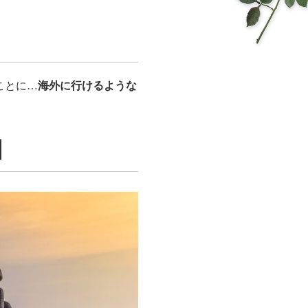
ことに…
海外に行けるような
】