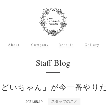
About
Company
Recruit
Gallary
メリアルームとは
アーティフィシャルフラワーとは
運営サイト概要
メリアルーム・クレド
会社概要
沿革
代表の挨拶
アクセス
職種紹介
募集要項・応募フォーム
メリアルームの
スタッフブログ
Staff Blog
「どいちゃん」が今一番やりた
スタッフのこと
2021.08.19