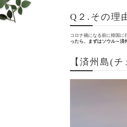
Q２.その理
コロナ禍になる前に韓国に
ったら、まずはソウル～済
【済州島(