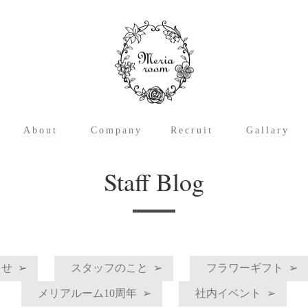
About
Company
Recruit
Gallary
メリアルームとは
アーティフィシャルフラワーとは
運営サイト概要
メリアルーム・クレド
会社概要
沿革
代表の挨拶
アクセス
職種紹介
募集要項・応募フォーム
メリアルームの
スタッフブログ
Staff Blog
らせ
スタッフのこと
フラワーギフト
メリアルーム10周年
社内イベント