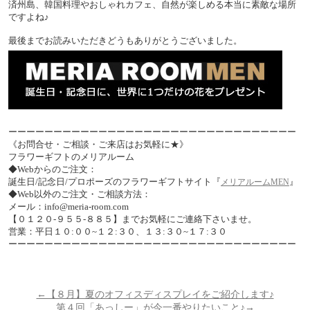
済州島、韓国料理やおしゃれカフェ、自然が楽しめる本当に素敵な場所
ですよね♪
最後までお読みいただきどうもありがとうございました。
ーーーーーーーーーーーーーーーーーーーーーーーーーーーーーーーー
《お問合せ・ご相談・ご来店はお気軽に★》
フラワーギフトのメリアルーム
◆Webからのご注文：
誕生日/記念日/プロポーズのフラワーギフトサイト『
』
メリアルームMEN
◆Web以外のご注文・ご相談方法：
メール：info@meria-room.com
【０１２０-９５５-８８５】までお気軽にご連絡下さいませ。
営業：平日１０:００~１２:３０、１３:３０~１７:３０
ーーーーーーーーーーーーーーーーーーーーーーーーーーーーーーーー
←【８月】夏のオフィスディスプレイをご紹介します♪
第４回「あっしー」が今一番やりたいこと♪→