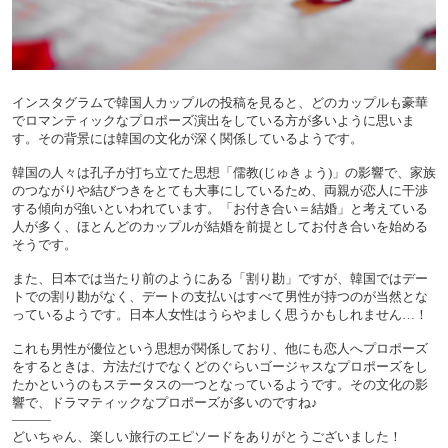
インスタグラムで韓国人カップルの投稿を見ると、どのカップルも豪華
でロマンティックなプロポーズ演出をしている方が多いように思いま
す。その背景には韓国の文化が深く関係しているようです。
韓国の人々は孔子が打ち立てた思想「儒教(じゅきょう)」の影響で、家族
のつながりや結びつきをとても大事にしているため、両親が恋人に干渉
する傾向が強いといわれています。「お付き合い＝結婚」と考えている
人が多く、ほとんどのカップルが結婚を前提としてお付き合いを始める
そうです。
また、日本では当たり前のようにある「割り勘」ですが、韓国ではデー
トでの割り勘がなく、デートの支払いはすべて男性が持つのが当然とな
っているようです。日本人女性はうらやましく思うかもしれません…！
これも男性が優位という思想が関係しており、他にも恋人へプロポーズ
をするときは、方法だけでなくどのぐらいゴージャスなプロポーズをし
たかというのもステータスの一つとなっているようです。その文化の影
響で、ドラマティックなプロポーズが多いのですね♪
―――
どいちゃん、楽しい旅行のエピソードをありがとうございました！