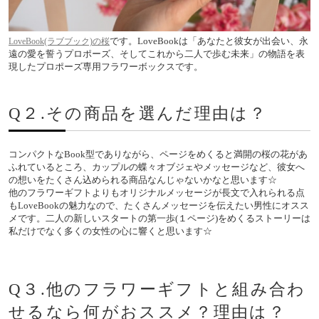
です。LoveBookは「あなたと彼女が出会い、永
LoveBook(ラブブック)の桜
遠の愛を誓うプロポーズ、そしてこれから二人で歩む未来」の物語を表
現したプロポーズ専用フラワーボックスです。
Q２.その商品を選んだ理由は？
コンパクトなBook型でありながら、ページをめくると満開の桜の花があ
ふれているところ、カップルの蝶々オブジェやメッセージなど、彼女へ
の想いをたくさん込められる商品なんじゃないかなと思います☆
他のフラワーギフトよりもオリジナルメッセージが長文で入れられる点
もLoveBookの魅力なので、たくさんメッセージを伝えたい男性にオスス
メです。二人の新しいスタートの第一歩(１ページ)をめくるストーリーは
私だけでなく多くの女性の心に響くと思います☆
Q３.他のフラワーギフトと組み合わ
せるなら何がおススメ？理由は？