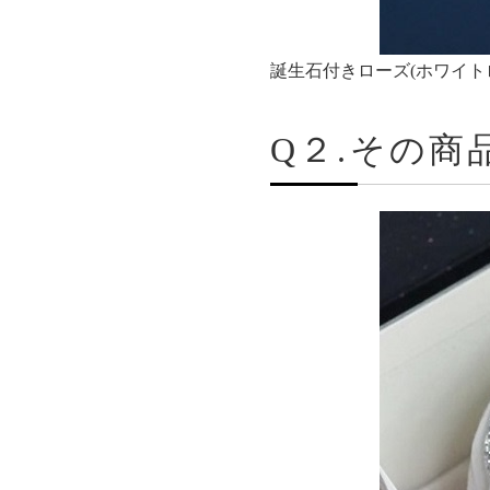
誕生石付きローズ(ホワイ
Q２.その商