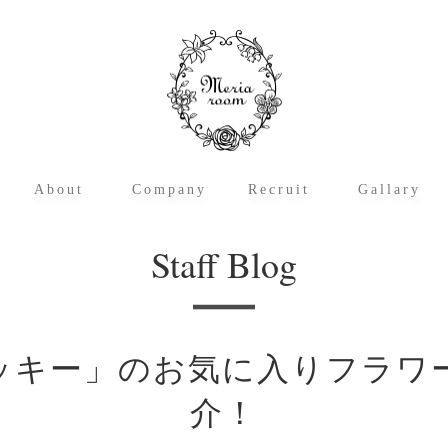
About
Company
Recruit
Gallary
メリアルームとは
アーティフィシャルフラワーとは
運営サイト概要
メリアルーム・クレド
会社概要
沿革
代表の挨拶
アクセス
職種紹介
募集要項・応募フォーム
メリアルームの
スタッフブログ
Staff Blog
ッキー」のお気に入りフラワ
介！