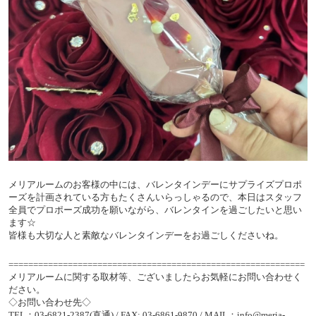
メリアルームのお客様の中には、バレンタインデーにサプライズプロポ
ーズを計画されている方もたくさんいらっしゃるので、本日はスタッフ
全員でプロポーズ成功を願いながら、バレンタインを過ごしたいと思い
ます☆
皆様も大切な人と素敵なバレンタインデーをお過ごしくださいね。
============================================================
メリアルームに関する取材等、ございましたらお気軽にお問い合わせく
ださい。
◇お問い合わせ先◇
TEL：03-6821-2387(直通) / FAX: 03-6861-9870 / MAIL：info@meria-