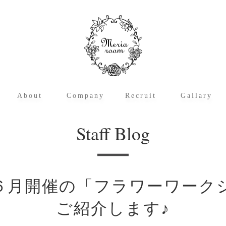
About
Company
Recruit
Gallary
メリアルームとは
アーティフィシャルフラワーとは
運営サイト概要
メリアルーム・クレド
会社概要
沿革
代表の挨拶
アクセス
職種紹介
募集要項・応募フォーム
メリアルームの
スタッフブログ
Staff Blog
６月開催の「フラワーワーク
ご紹介します♪