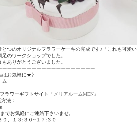
ひとつのオリジナルフラワーケーキの完成です♪「これも可愛
満足のワークショップでした。
うもありがとうございました。
ーーーーーーーーーーーーーーーーーーーー
店はお気軽に★》
ーム
のフラワーギフトサイト『
メリアルームMEN
』
談方法：
m
】までお気軽にご連絡下さいませ。
３０、１３:３０~１７:３０
ーーーーーーーーーーーーーーーーーーーー