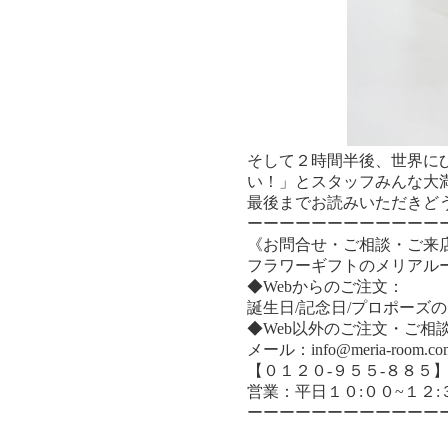
そして２時間半後、世界に
い！」とスタッフみんな大
最後までお読みいただきど
ーーーーーーーーーーーー
《お問合せ・ご相談・ご来
フラワーギフトのメリアル
◆Webからのご注文：
誕生日/記念日/プロポーズ
◆Web以外のご注文・ご相
メール：info@meria-room.co
【０１２０-９５５-８８５
営業：平日１０:００~１２:
ーーーーーーーーーーーー